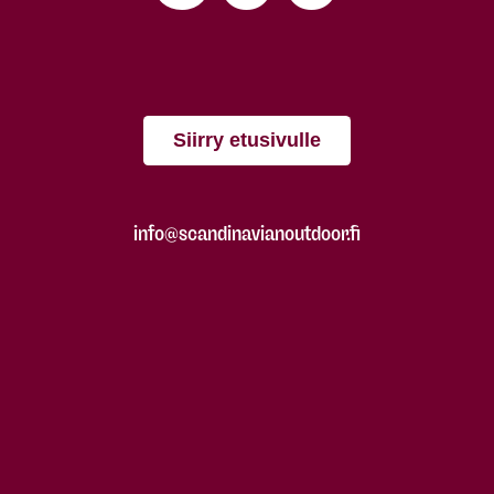
Siirry etusivulle
info@scandinavianoutdoor.fi