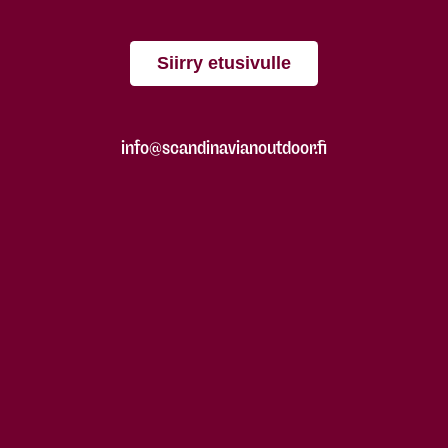
Siirry etusivulle
info@scandinavianoutdoor.fi