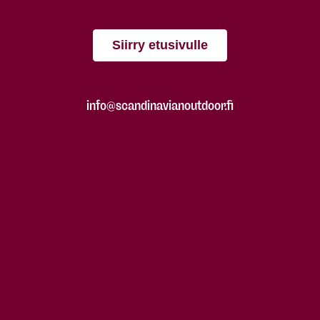
Siirry etusivulle
info@scandinavianoutdoor.fi