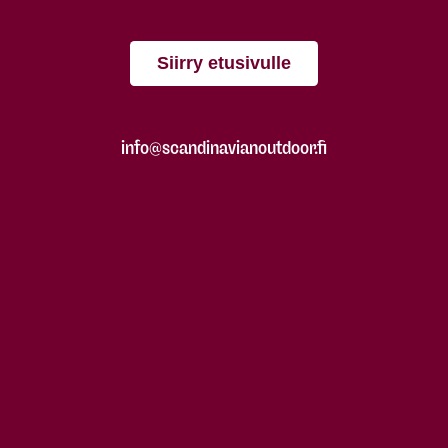
Siirry etusivulle
info@scandinavianoutdoor.fi