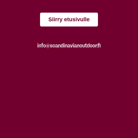
Siirry etusivulle
info@scandinavianoutdoor.fi