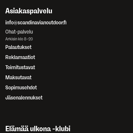
Asiakaspalvelu
info@scandinavianoutdoor.fi
Chat-palvelu
Arkisin klo 8–20
Palautukset
Reklamaatiot
Toimitustavat
Maksutavat
Sopimusehdot
Jäsenalennukset
Elämää ulkona -klubi