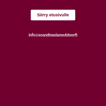
Siirry etusivulle
info@scandinavianoutdoor.fi