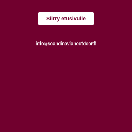
Siirry etusivulle
info@scandinavianoutdoor.fi