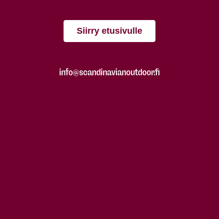
Siirry etusivulle
info@scandinavianoutdoor.fi