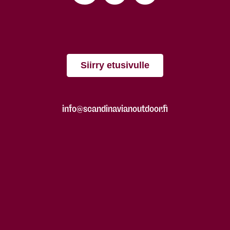
Siirry etusivulle
info@scandinavianoutdoor.fi