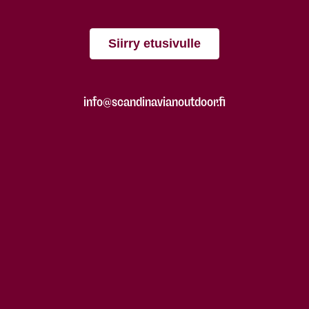
Siirry etusivulle
info@scandinavianoutdoor.fi