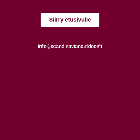
Siirry etusivulle
info@scandinavianoutdoor.fi