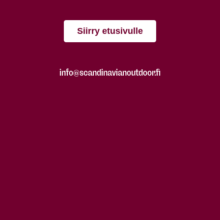
Siirry etusivulle
info@scandinavianoutdoor.fi