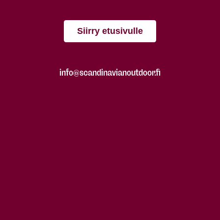
Siirry etusivulle
info@scandinavianoutdoor.fi