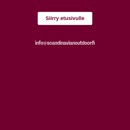
Siirry etusivulle
info@scandinavianoutdoor.fi