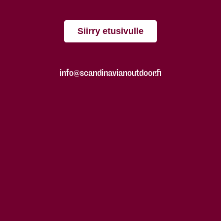
Siirry etusivulle
info@scandinavianoutdoor.fi