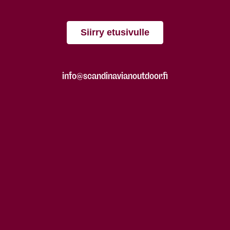
Siirry etusivulle
info@scandinavianoutdoor.fi