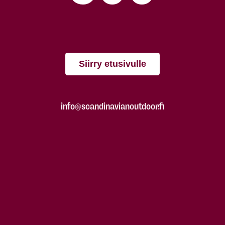
Siirry etusivulle
info@scandinavianoutdoor.fi