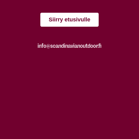
Siirry etusivulle
info@scandinavianoutdoor.fi