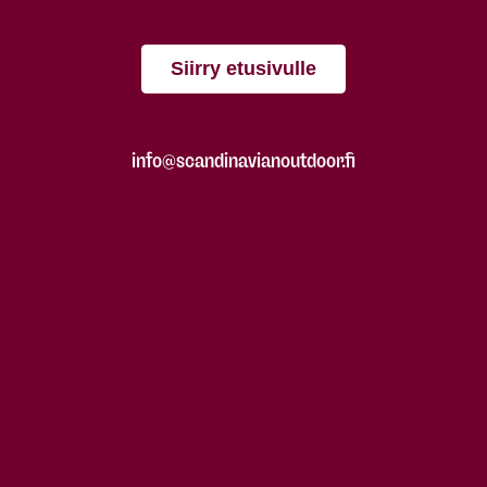
Siirry etusivulle
info@scandinavianoutdoor.fi