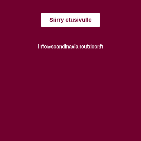
Siirry etusivulle
info@scandinavianoutdoor.fi