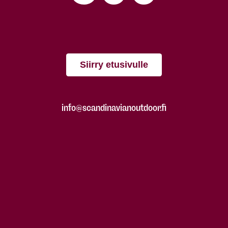
Siirry etusivulle
info@scandinavianoutdoor.fi