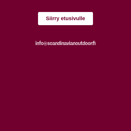
Siirry etusivulle
info@scandinavianoutdoor.fi