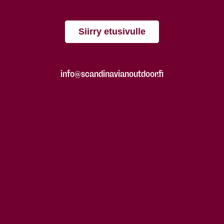
Siirry etusivulle
info@scandinavianoutdoor.fi