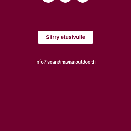
Siirry etusivulle
info@scandinavianoutdoor.fi