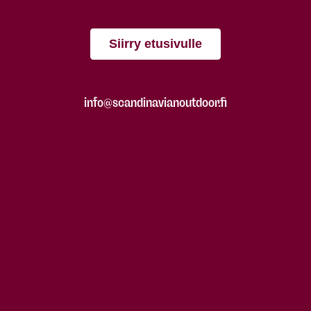
Siirry etusivulle
info@scandinavianoutdoor.fi