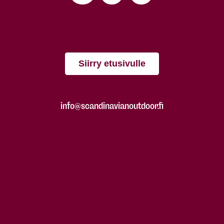
Siirry etusivulle
info@scandinavianoutdoor.fi