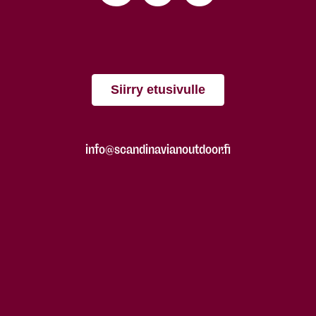
Siirry etusivulle
info@scandinavianoutdoor.fi