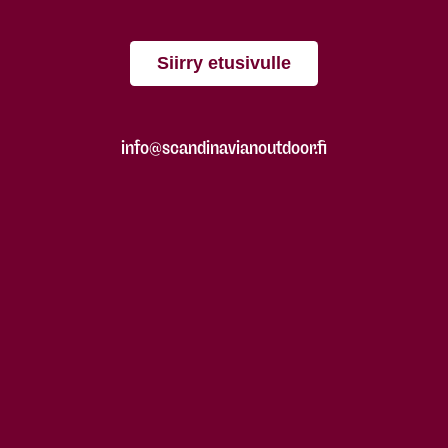
Siirry etusivulle
info@scandinavianoutdoor.fi