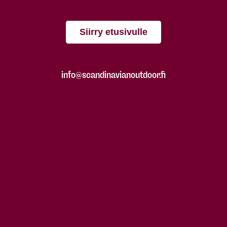
Siirry etusivulle
info@scandinavianoutdoor.fi