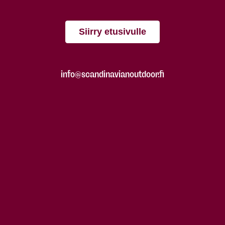
Siirry etusivulle
info@scandinavianoutdoor.fi