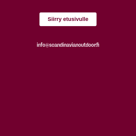
Siirry etusivulle
info@scandinavianoutdoor.fi