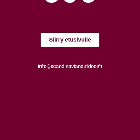
Siirry etusivulle
info@scandinavianoutdoor.fi