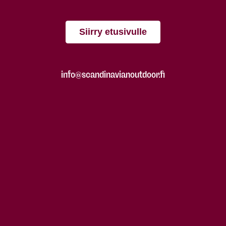
Siirry etusivulle
info@scandinavianoutdoor.fi