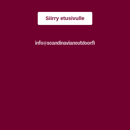
Siirry etusivulle
info@scandinavianoutdoor.fi