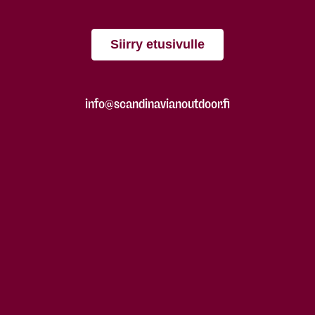
Siirry etusivulle
info@scandinavianoutdoor.fi