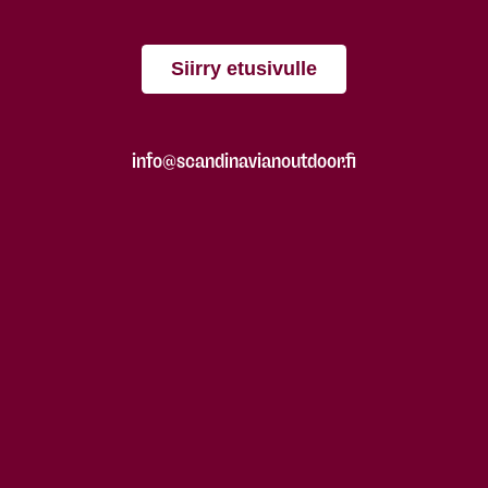
Siirry etusivulle
info@scandinavianoutdoor.fi