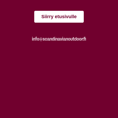
Siirry etusivulle
info@scandinavianoutdoor.fi