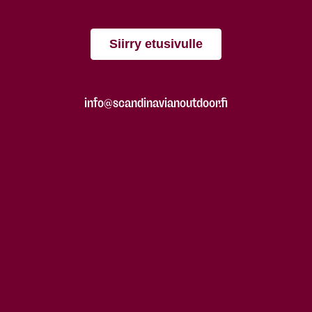
Siirry etusivulle
info@scandinavianoutdoor.fi