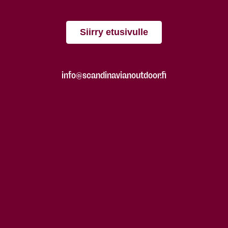
Siirry etusivulle
info@scandinavianoutdoor.fi