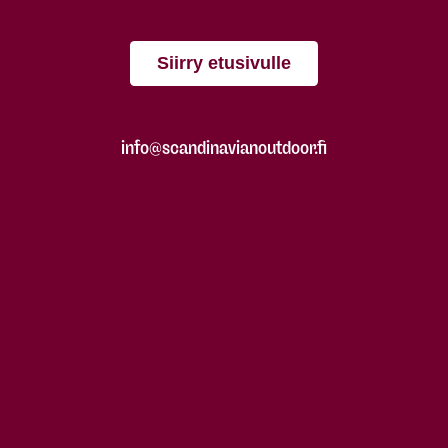
Siirry etusivulle
info@scandinavianoutdoor.fi