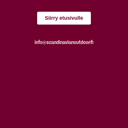
Siirry etusivulle
info@scandinavianoutdoor.fi