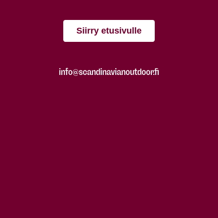
Siirry etusivulle
info@scandinavianoutdoor.fi