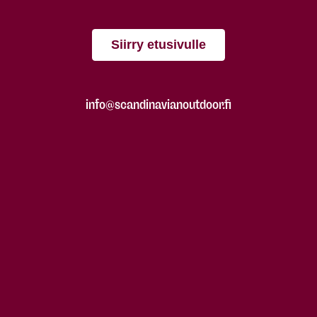
Siirry etusivulle
info@scandinavianoutdoor.fi