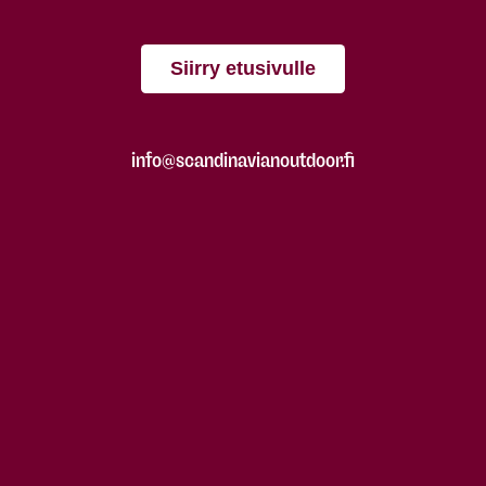
Siirry etusivulle
info@scandinavianoutdoor.fi