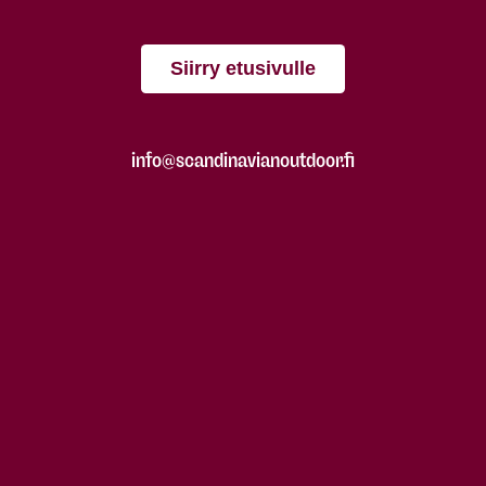
Siirry etusivulle
info@scandinavianoutdoor.fi