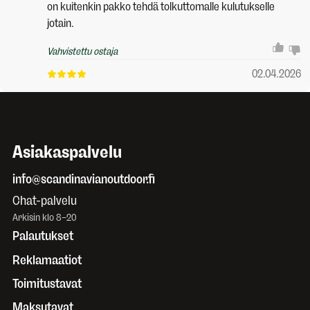
on kuitenkin pakko tehdä tolkuttomalle kulutukselle
jotain.
Vahvistettu ostaja
02.04.2026
Asiakaspalvelu
info@scandinavianoutdoor.fi
Chat-palvelu
Arkisin klo 8–20
Palautukset
Reklamaatiot
Toimitustavat
Maksutavat