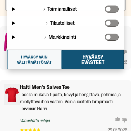
Toiminnalliset
Tilastolliset
Halti Women's Triant Dx Jacket
Markkinointi
Todella hyvä takki pyöräilyyn. Hengittävä.
Vahvistettu ostaja
HYVÄKSY
HYVÄKSY VAIN
EVÄSTEET
23.07.2026
VÄLTTÄMÄTTÖMÄT
Halti Men's Salves Tee
Todella mukava t-paita, kevyt ja hengittävä, pehmeä ja
miellyttävä ihoa vasten. Voin suositella lämpimästi.
Terveisin Harri.
Vahvistettu ostaja
22.07.2026