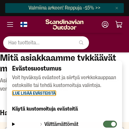
Valmiina arkeen! Reppuja -15% >>
Mitä asiakkaamme tykkäävät
meistä?
Evästesuostumus
Voit hyväksyä evästeet ja siirtyä verkkokauppaan
Asiakkaidemme kokemuksia Scandinavian Outdoor
ostoksille tai tehdä kustomoituja valintoja.
verkkokaupasta ja tuotteista.
LUE LISÄÄ EVÄSTEISTÄ
Käytä kustomoituja evästeitä
Halti
Välttämättömät