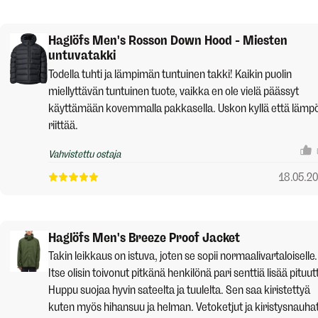
Haglöfs Men's Rosson Down Hood - Miesten
untuvatakki
Todella tuhti ja lämpimän tuntuinen takki! Kaikin puolin
miellyttävän tuntuinen tuote, vaikka en ole vielä päässyt
käyttämään kovemmalla pakkasella. Uskon kyllä että lämp
riittää.
Vahvistettu ostaja
18.05.2
Haglöfs Men's Breeze Proof Jacket
Takin leikkaus on istuva, joten se sopii normaalivartaloiselle.
Itse olisin toivonut pitkänä henkilönä pari senttiä lisää pituut
Huppu suojaa hyvin sateelta ja tuulelta. Sen saa kiristettyä
kuten myös hihansuu ja helman. Vetoketjut ja kiristysnauha