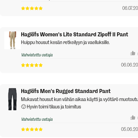
06.07.2
Haglöfs Women's Lite Standard Zipoff II Pant
Huippu housut kesän retkeilyyn ja vaelluksille.
Vahvistettu ostaja
06.06.2
Haglöfs Men's Rugged Standard Pant
Mukavat housut kun vähän aikaa käytti ja vyötärö muotoutu
🙂 Hyvin toimi tilaus ja toimitus
Vahvistettu ostaja
05.06.2