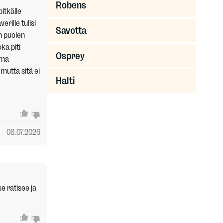
Robens
itkälle
erille tulisi
Savotta
n puolen
ka piti
Osprey
lma
mutta sitä ei
Halti
08.07.2026
e ratisee ja