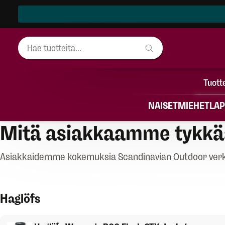
Tuott
NAISET
MIEHET
LAP
Mitä asiakkaamme tykkä
Asiakkaidemme kokemuksia Scandinavian Outdoor verkk
Haglöfs