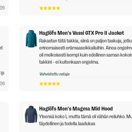
026
Haglöfs Men's Vassi GTX Pro II Jacket
Rakastan tätä takkia, siinä on paljon taskuja, jotk
et
erinomaisesti erämaaseikkailuihin. Ainoa ongelma 
oli melkoisesti isompi kuin edellinen saman kokoi
takkini - ei kuitenkaan ongelma.
Vahvistettu ostaja
026
Haglöfs Men's Magma Mid Hood
Yleensä koko L mutta tämä oli vähän reiluhko. M
täydellinen ja todella laadukas