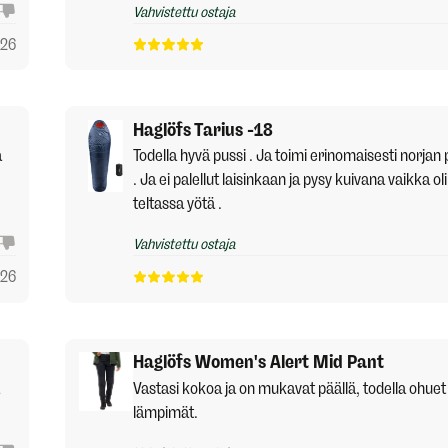
Vahvistettu ostaja
026
Haglöfs Tarius -18
a
Todella hyvä pussi . Ja toimi erinomaisesti norjan 
. Ja ei palellut laisinkaan ja pysy kuivana vaikka 
teltassa yötä .
Vahvistettu ostaja
026
Haglöfs Women's Alert Mid Pant
Vastasi kokoa ja on mukavat päällä, todella ohuet e
lämpimät.