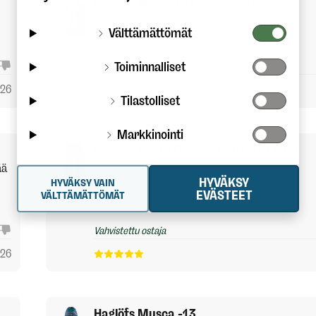
Haglöfs Women's Outsiders Tee
Todella miellyttävä materiaali!
Välttämättömät
Toiminnalliset
Vahvistettu ostaja
026
Tilastolliset
Markkinointi
Haglöfs Men's Rugged Standard Pant
ää
Laadukkaat housut.
HYVÄKSY
HYVÄKSY VAIN
EVÄSTEET
VÄLTTÄMÄTTÖMÄT
Vahvistettu ostaja
026
Haglöfs Musca -13