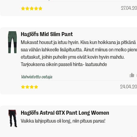
27.04.2
Haglöfs Mid Slim Pant
Mukavat housut ja istuu hyvin. Kiva kun hoikkana ja pitkänä
saa vähän lahkeelle lisäpituutta. Ainut miinus on melko pien
etutaskut, joihin puhelin yms eivät kovin hyvin mahdu.
Tarjouksena oikein passeli hinta- laatusuhde
Vahvistettu ostaja
24.04.2
Haglöfs Astral GTX Pant Long Women
Vaikka lahjepituus oli long, niin pituus paras!