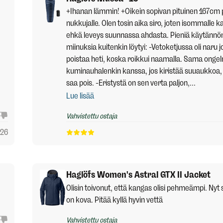
+Ihanan lämmin! +Oikein sopivan pituinen 167cm p
nukkujalle. Olen tosin aika siro, joten isommalle kav
ehkä leveys suunnassa ahdasta. Pieniä käytännö
miinuksia kuitenkin löytyi: -Vetoketjussa oli naru jo
poistaa heti, koska roikkui naamalla. Sama onge
kuminauhalenkin kanssa, jos kiristää suuaukkoa, 
saa pois. -Eristystä on sen verta paljon,...
Lue lisää
Vahvistettu ostaja
026
Haglöfs Women's Astral GTX II Jacket
Olisin toivonut, että kangas olisi pehmeämpi. Nyt s
on kova. Pitää kyllä hyvin vettä
Vahvistettu ostaja