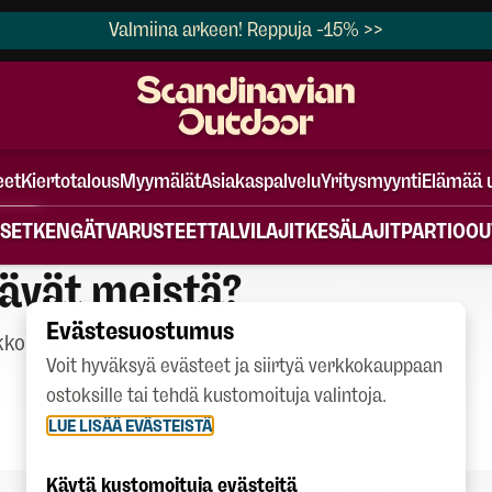
Valmiina arkeen! Reppuja -15% >>
eet
Kiertotalous
Myymälät
Asiakaspalvelu
Yritysmyynti
Elämää 
SET
KENGÄT
VARUSTEET
TALVILAJIT
KESÄLAJIT
PARTIO
OU
ävät meistä?
Evästesuostumus
okaupasta ja tuotteista.
Voit hyväksyä evästeet ja siirtyä verkkokauppaan
ostoksille tai tehdä kustomoituja valintoja.
LUE LISÄÄ EVÄSTEISTÄ
Käytä kustomoituja evästeitä