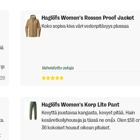
Haglöfs Women's Rosson Proof Jacket
Koko sopiva kiva väri vedenpitävyys plussaa
öä
Vahvistettu ostaja
026
Haglöfs Women's Korp Lite Pant
Kevyttä joustavaa kangasta, kevyet pitää. Hain
ta.
kesäretkeilyhousuja ja tässä ne on👍. Olen 158 c
36 kokoiset housut oikean pituiset.
t