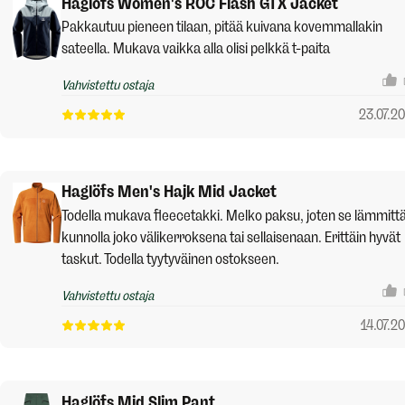
Haglöfs Women's ROC Flash GTX Jacket
Pakkautuu pieneen tilaan, pitää kuivana kovemmallakin
sateella. Mukava vaikka alla olisi pelkkä t-paita
Vahvistettu ostaja
23.07.2
Haglöfs Men's Hajk Mid Jacket
Todella mukava fleecetakki. Melko paksu, joten se lämmitt
kunnolla joko välikerroksena tai sellaisenaan. Erittäin hyvät
taskut. Todella tyytyväinen ostokseen.
Vahvistettu ostaja
14.07.2
Haglöfs Mid Slim Pant