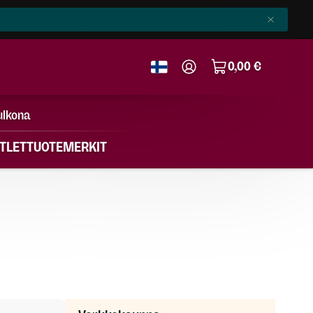
0,00 €
ulkona
TLET
TUOTEMERKIT