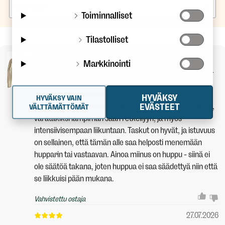
Toiminnalliset
Tilastolliset
Fjällräven Men's High Coast Wind Jacket
Markkinointi
Kivan näköinen ja pieneen tilaan pakkautuva, hengittävä
takki. Materiaali pitää tuulta oikein hyvin, sadetta ei
niinkään, mutta suojaa mielestäni sopivasti lyhyillä
HYVÄKSY
HYVÄKSY VAIN
EVÄSTEET
kesäsateilla. Takki sopii mielestäni ulkoiluun kesäkeleillä,
VÄLTTÄMÄTTÖMÄT
varatakiksi lämpimän sään retkeilyyn, ja myös
intensiivisempaan liikuntaan. Taskut on hyvät, ja istuvuus
on sellainen, että tämän alle saa helposti menemään
hupparin tai vastaavan. Ainoa miinus on huppu - siinä ei
ole säätöä takana, joten huppua ei saa säädettyä niin että
se liikkuisi pään mukana.
Vahvistettu ostaja
27.07.2026