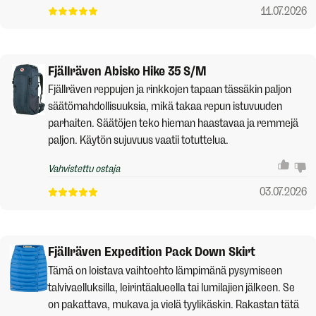
11.07.2026
Fjällräven Abisko Hike 35 S/M
Fjällräven reppujen ja rinkkojen tapaan tässäkin paljon
säätömahdollisuuksia, mikä takaa repun istuvuuden
parhaiten. Säätöjen teko hieman haastavaa ja remmejä
paljon. Käytön sujuvuus vaatii totuttelua.
Vahvistettu ostaja
03.07.2026
Fjällräven Expedition Pack Down Skirt
Tämä on loistava vaihtoehto lämpimänä pysymiseen
talvivaelluksilla, leirintäalueella tai lumilajien jälkeen. Se
on pakattava, mukava ja vielä tyylikäskin. Rakastan tätä