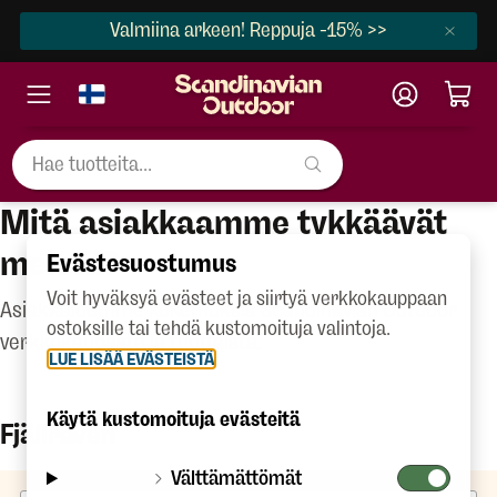
Valmiina arkeen! Reppuja -15% >>
Mitä asiakkaamme tykkäävät
meistä?
Evästesuostumus
Voit hyväksyä evästeet ja siirtyä verkkokauppaan
Asiakkaidemme kokemuksia Scandinavian Outdoor
ostoksille tai tehdä kustomoituja valintoja.
verkkokaupasta ja tuotteista.
LUE LISÄÄ EVÄSTEISTÄ
Käytä kustomoituja evästeitä
Fjällräven
Välttämättömät