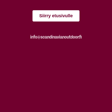
Siirry etusivulle
info@scandinavianoutdoor.fi